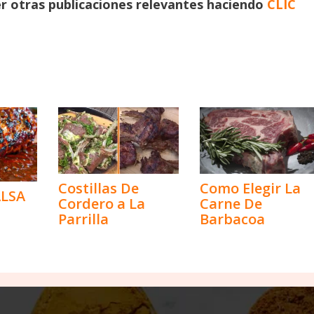
r otras publicaciones relevantes haciendo
CLIC
Costillas De
Como Elegir La
ALSA
Cordero a La
Carne De
Parrilla
Barbacoa