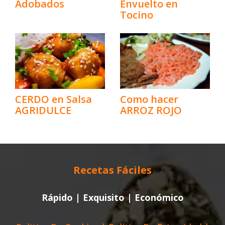
Adobados
Envuelto en
Tocino
CERDO en Salsa
Como hacer
AGRIDULCE
ARROZ ROJO
Recetas Fáciles
Rápido | Exquisito | Económico