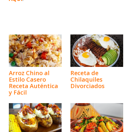
Arroz Chino al
Receta de
Estilo Casero
Chilaquiles
Receta Auténtica
Divorciados
y Fácil