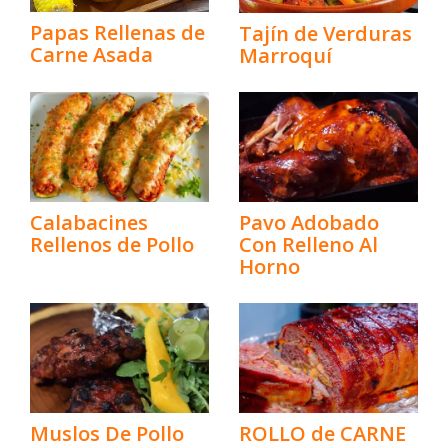
Papas Rellenas de
Tajín de Verduras
Carne Asada
Marroquí
Calabacines
Pavo Adobado
Rellenos de Pollo
Con Relleno Al
Horno
Muslos De Pollo
ROLLO de CARNE