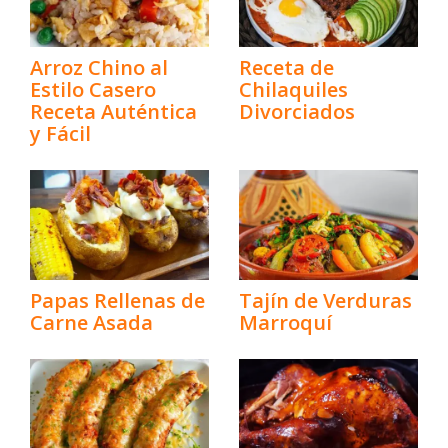
Arroz Chino al
Receta de
Estilo Casero
Chilaquiles
Receta Auténtica
Divorciados
y Fácil
Papas Rellenas de
Tajín de Verduras
Carne Asada
Marroquí