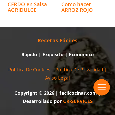
CERDO en Salsa
Como hacer
AGRIDULCE
ARROZ ROJO
Recetas Fáciles
Rápido | Exquisito | Económico
Politica De Cookies
|
Política De Privacidad
|
Aviso Legal
Copyright © 2026 | facilcocinar.com |
Desarrollado por
CR-SERVICES