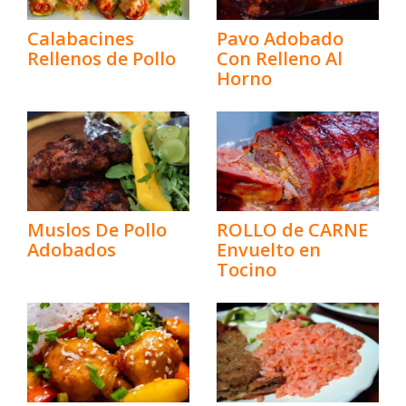
Calabacines
Pavo Adobado
Rellenos de Pollo
Con Relleno Al
Horno
Muslos De Pollo
ROLLO de CARNE
Adobados
Envuelto en
Tocino