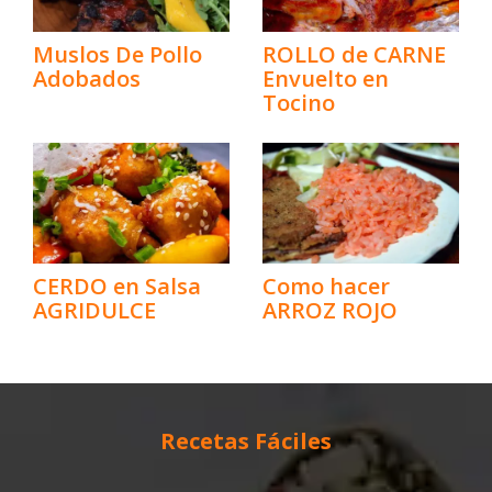
Muslos De Pollo
ROLLO de CARNE
Adobados
Envuelto en
Tocino
CERDO en Salsa
Como hacer
AGRIDULCE
ARROZ ROJO
Recetas Fáciles