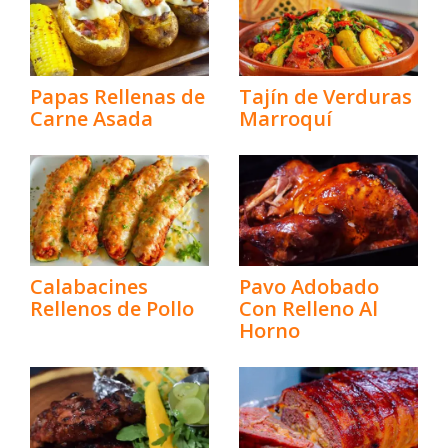
Papas Rellenas de
Tajín de Verduras
Carne Asada
Marroquí
Calabacines
Pavo Adobado
Rellenos de Pollo
Con Relleno Al
Horno