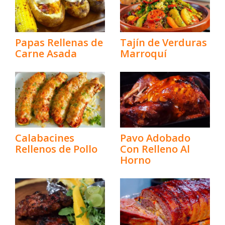
Papas Rellenas de
Tajín de Verduras
Carne Asada
Marroquí
Calabacines
Pavo Adobado
Rellenos de Pollo
Con Relleno Al
Horno