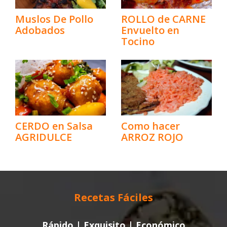
Muslos De Pollo
ROLLO de CARNE
Adobados
Envuelto en
Tocino
CERDO en Salsa
Como hacer
AGRIDULCE
ARROZ ROJO
Recetas Fáciles
Rápido | Exquisito | Económico