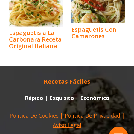
Espaguetis Con
Espaguetis a La
Camarones
Carbonara Receta
Original Italiana
Recetas Fáciles
Rápido | Exquisito | Económico
Politica De Cookies
|
Política De Privacidad
|
Aviso Legal