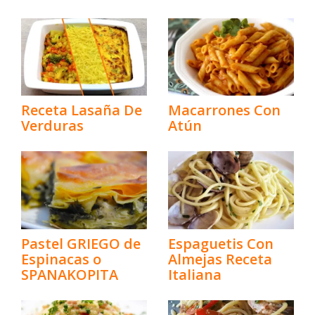
Receta Lasaña De
Macarrones Con
Verduras
Atún
Pastel GRIEGO de
Espaguetis Con
Espinacas o
Almejas Receta
SPANAKOPITA
Italiana