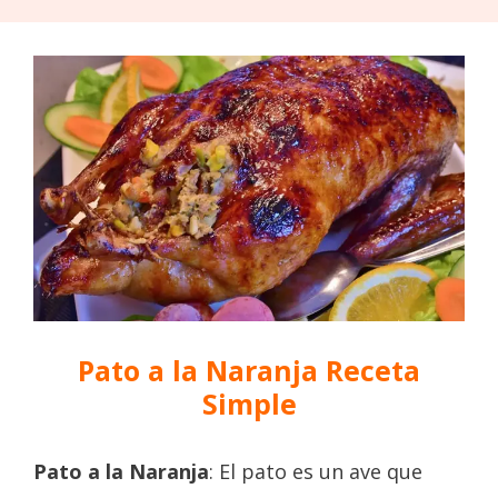
Saltar
Menú
al
contenido
Pato a la Naranja Receta
Simple
Pato a la Naranja
: El pato es un ave que