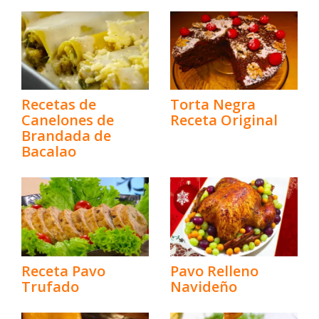
Recetas de
Torta Negra
Canelones de
Receta Original
Brandada de
Bacalao
Receta Pavo
Pavo Relleno
Trufado
Navideño