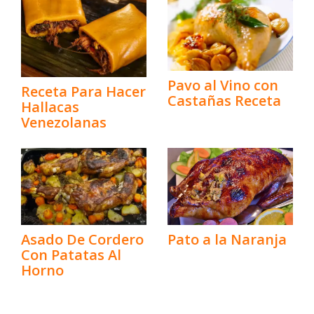
Pavo al Vino con
Receta Para Hacer
Castañas Receta
Hallacas
Venezolanas
Pato a la Naranja
Asado De Cordero
Con Patatas Al
Horno