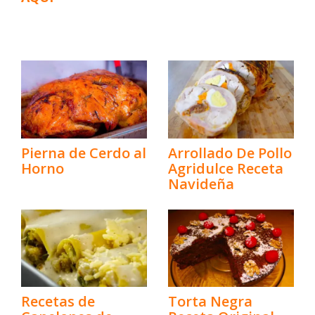
Pierna de Cerdo al
Arrollado De Pollo
Horno
Agridulce Receta
Navideña
Recetas de
Torta Negra