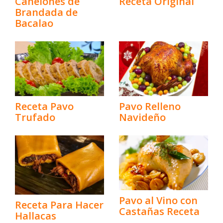
Canelones de
Receta Original
Brandada de
Bacalao
Receta Pavo
Pavo Relleno
Trufado
Navideño
Pavo al Vino con
Receta Para Hacer
Castañas Receta
Hallacas