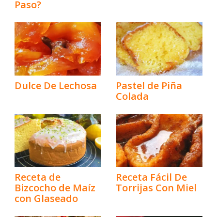
Paso?
Dulce De Lechosa
Pastel de Piña
Colada
Receta de
Receta Fácil De
Bizcocho de Maíz
Torrijas Con Miel
con Glaseado