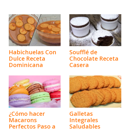
Habichuelas Con
Soufflé de
Dulce Receta
Chocolate Receta
Dominicana
Casera
¿Cómo hacer
Galletas
Macarons
Integrales
Perfectos Paso a
Saludables